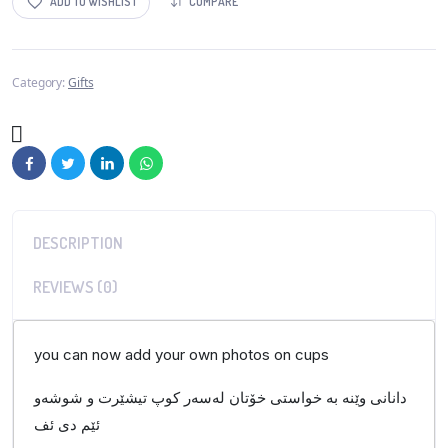
ADD TO WISHLIST
COMPARE
Category:
Gifts
DESCRIPTION
REVIEWS (0)
you can now add your own photos on cups
دانانی وێنە بە خواستی خۆتان لەسەر کوپ تیشێرت و شوشەو
ئێم دی ئف