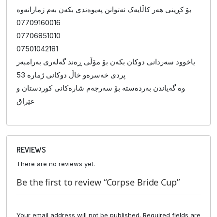
بۆ کڕینی هەر کاڵایەک ئەتوانن پەیوەندی بکەن بەم ژمارانەوە
07709160016
07706851010
07501042181
یاخوود سەردانی دوکان بکەن بۆ مۆڵی ڕەند گەلەری بەرامبەر
پردی خەسرەو خاڵ دوکانی ژمارە 53
وە گەیاندن بەردەستە بۆ سەرجەم شارەکانی کوردستان و
عێراق
REVIEWS
There are no reviews yet.
Be the first to review “Corpse Bride Cup”
Your email address will not be published.
Required fields are