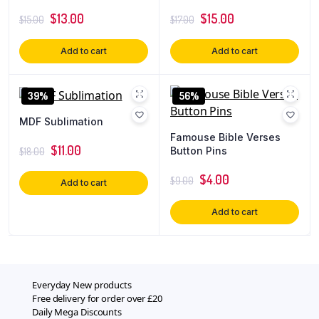
$
13.00
$
15.00
$
15.00
$
17.00
Add to cart
Add to cart
39%
56%
MDF Sublimation
Famouse Bible Verses
$
11.00
Button Pins
$
18.00
$
4.00
$
9.00
Add to cart
Add to cart
Everyday New products
Free delivery for order over £20
Daily Mega Discounts