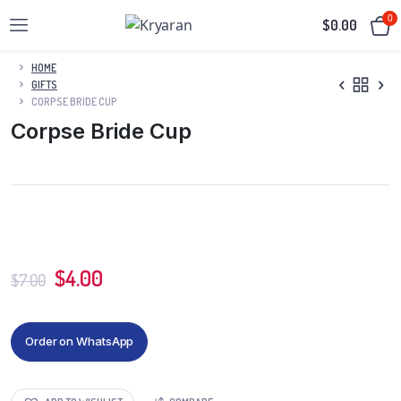
0
$
0.00
HOME
GIFTS
CORPSE BRIDE CUP
Corpse Bride Cup
$
4.00
$
7.00
Order on WhatsApp