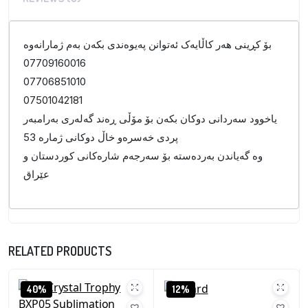
بۆ کڕینی هەر کاڵایەک ئەتوانن پەیوەندی بکەن بەم ژمارانەوە
07709160016
07706851010
07501042181
یاخوود سەردانی دوکان بکەن بۆ مۆڵی ڕەند گەلەری بەرامبەر
پردی خەسرەو خاڵ دوکانی ژمارە 53
وە گەیاندن بەردەستە بۆ سەرجەم شارەکانی کوردستان و
عێراق
RELATED PRODUCTS
40%
12%