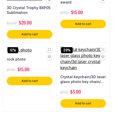
award
3D Crystal Trophy BXP05
$
15.00
Sublimation
$
17.00
$
20.00
$
33.00
Add to cart
Add to cart
12%
29%
rock photo
$
15.00
$
17.00
Crystal keychain/3D laser
Add to cart
glass photo key chain/3d
laser crystal keychain
$
5.00
$
7.00
Add to cart